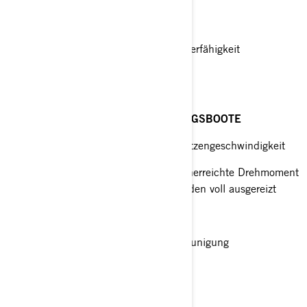
Flexible 3-Flügel-Leistung
Hohe Geschwindigkeit und Strapazierfähigkeit
RAKER® H.O.
BASSFISHING- UND HOCHLEISTUNGSBOOTE
Setzt höchste Maßstäbe bei der Spitzengeschwindigkeit
Die überlegene Leistung und das unerreichte Drehmoment
des Evinrude E-TEC G2 Motors werden voll ausgereizt
Überragendes Bugsteigverhalten
Belüftete Nabe für stärkere Beschleunigung
CYCLONE™ TBX™