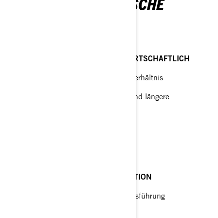
PROPELLERSPEZIFISCHE
BESCHREIBUNGEN
ALUMINIUM
UNIVERSELL EINSETZBAR UND WIRTSCHAFTLICH
Äußerst günstiges Preis-Leistungs-Verhältnis
Präzisionsguss für mehr Stabilität und längere
Lebensdauer
Flügel mit Cup
VIPER™ TBX™
RUNABOUTS & GENERAL RECREATION
V6 – Rechts- und linksdrehende Ausführung
V4 – Rechtsdrehende Ausführung