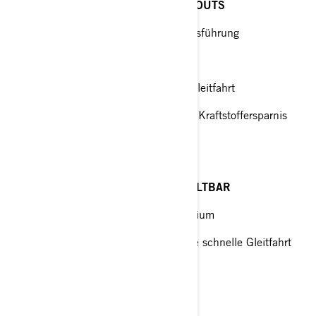
OFFSHORE-CRUISING UND RUNABOUTS
V6 – Rechts- und linksdrehende Ausführung
Leistungsoptimierter Propeller
Bleibt mit minimaler Drehzahl auf Gleitfahrt
Geringere Vibration und verbesserte Kraftstoffersparnis
SSP TBX
UNIVERSELL EINSETZBAR UND HALTBAR
Ideal für die Aufrüstung von Aluminium
Vielseitiger 3-Flügel-Propeller für die schnelle Gleitfahrt
Flügel mit Cup