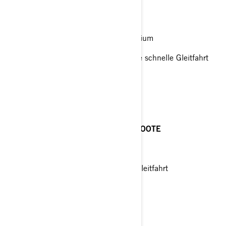
HYDRUS™
PONTONBOOTE
Ideal für die Aufrüstung von Aluminium
Vielseitiger 3-Flügel-Propeller für die schnelle Gleitfahrt
Flügel mit Cup
ROGUE™
KLEINE RUNABOUTS UND FLACHBOOTE
Zusätzlicher Heckauftrieb
Bleibt mit minimaler Drehzahl auf Gleitfahrt
Spezielle Hochglanzoberfläche