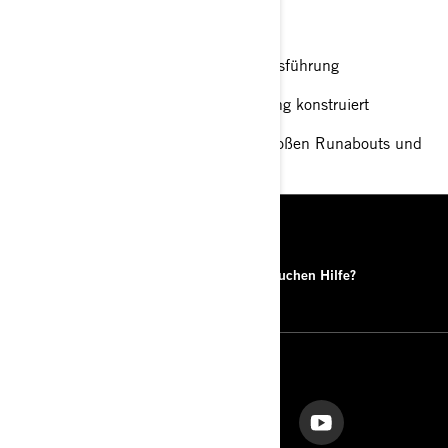
REBEL® TBX™
OFFSHORE UND CRUISING
V6 – Rechts- und linksdrehende Ausführung
Für effizientes Mittelstrecken-Cruising konstruiert
Verwendung an Offshore-Booten, großen Runabouts und
Pontonbooten
RESSOURCEN
Händlersuche
Sie brauchen Hilfe?
FOLGEN SIE UNS