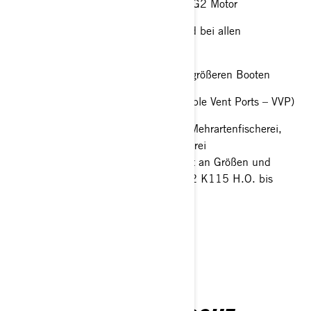
Entwickelt für den Evinrude E-TEC G2 Motor
Optimiert für Traktion in Kehren und bei allen
Wasserbedingungen
Überlegenes Bugsteigverhalten bei größeren Booten
Variable Belüftungsöffnungen (Variable Vent Ports – VVP)
Empfohlen für Bass-Boote, Boote für Mehrartenfischerei,
Offshore-Boote und Pontonboote mit drei
Schwimmkörperreihen Breites Angebot an Größen und
Drehrichtungen für Evinrude E-TEC G2 K115 H.O. bis
H300
RX3®
TRAKTION UND RAUES WASSER
Mehrartenfischerei