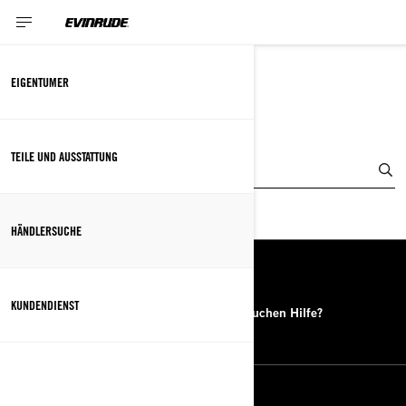
EIGENTUMER
HÄNDLERSUCHE
TEILE UND AUSSTATTUNG
Standort eingeben
HÄNDLERSUCHE
RESSOURCEN
KUNDENDIENST
Händlersuche
Sie brauchen Hilfe?
FOLGEN SIE UNS