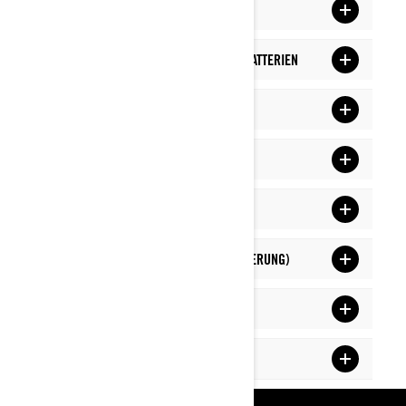
3. SPÜLUNG
4. FLÜGELMUTTERN BEIM EINBAU VON BATTERIEN
5. NOTSTART
6. WASSERDRUCK
7. KURZZEITLAGERUNG
8. LANGFRISTIGE LAGERUNG (ÜBERWINTERUNG)
9. PROPELLERAUSWAHL
10. KRAFTSTOFFADDITIVE