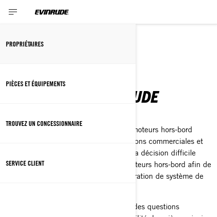
PROPRIÉTAIRES
PROPRIÉTAIRES
PIÈCES ET ÉQUIPEMENTS
NOS CLIENTS EVINRUDE
TROUVEZ UN CONCESSIONNAIRE
Nous sommes fiers de vous offrir des moteurs hors-bord
depuis plus de 110 ans. Pour des raisons commerciales et
après mûre réflexion, nous avons pris la décision difficile
SERVICE CLIENT
d’abandonner la fabrication de nos moteurs hors-bord afin de
nous concentrer sur la prochaine génération de système de
propulsion.
Nous savons que vous avez sûrement des questions