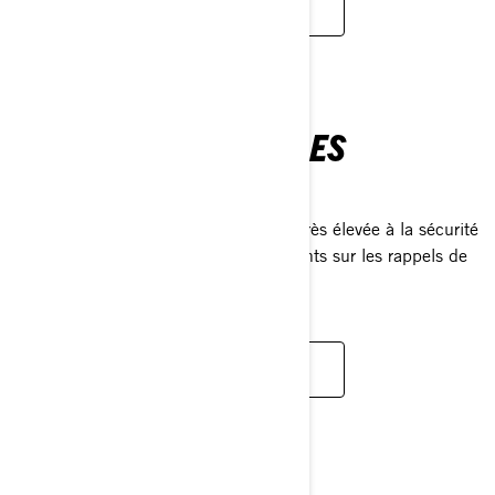
MODALITÉS ET CONDITIONS
INFORMATION SUR LES
RAPPELS
Notre entreprise accorde une priorité très élevée à la sécurité
de ses produits. Tous les renseignements sur les rappels de
produits Evinrude se trouvent ici .
CONSULTEZ LES RAPPELS