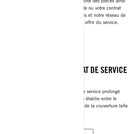
concernant votre entretien, la disponibilité des pièces ainsi
que votre protection de garantie actuelle ou votre contrat
d’entretien. Soyez rassurés, nos équipes et notre réseau de
concessionnaires continueront de vous offrir du service.
GARANTIE
DISPOSITIONS DU CONTRAT DE SERVICE
PROLONGÉ B.E.S.T.
Veuillez lire attentivement ce contrat de service prolongé
B.E.S.T. Il présente l’entente complète établie entre le
propriétaire et BRP, ainsi que la durée de la couverture telle
qu’établie dans les déclarations.