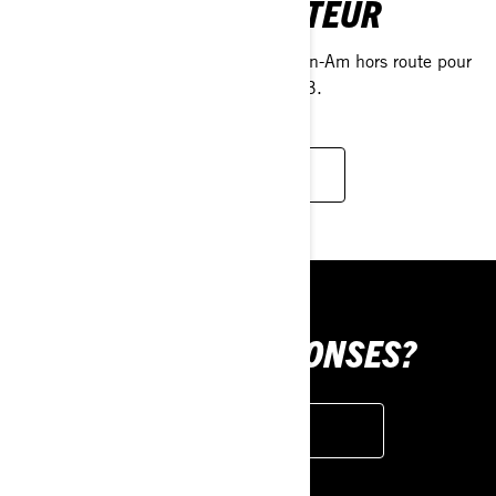
GUIDES DU CONDUCTEUR
La source absolue des propriétaires Can-Am hors route pour
chaque véhicule construit depuis 2003.
CONSULTER LES GUIDES
BESOIN DE RÉPONSES?
FAQ