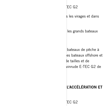
Conçue pour le moteur Evinrude E-TEC G2
Optimisée pour plus de traction dans les virages et dans
toutes les conditions nautiques
Élévation de la proue supérieure sur les grands bateaux
Évents à ouverture ajustable – VVP
Recommandée pour les runabouts, les bateaux de pêche à
l’achigan, les bateaux multisegments, les bateaux offshore et
les pontons à trois quilles Vaste choix de tailles et de
rotations pour s’adapter aux moteurs Evinrude E-TEC G2 de
115 H.O. à 300 HP
RX3®
TROIS PALES POUR LE CONTRÔLE, L’ACCÉLÉRATION ET
L’ÉCONOMIE DE CARBURANT
Conçue pour le moteur Evinrude E-TEC G2