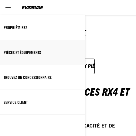
HÉLICES
PROPRIÉTAIRES
QUAND LA PUISSANCE
RENCONTRE L’EAU
PIÈCES ET ÉQUIPEMENTS
RETOUR AUX ÉQUIPEMENTS ET AUX PIÈCES
TROUVEZ UN CONCESSIONNAIRE
LES NOUVEAUX HÉLICES RX4 ET
RX3
SERVICE CLIENT
RX4®
QUATRE PALES POUR PLUS D’EFFICACITÉ ET DE
TRACTION EN EAUX TURBULENTES