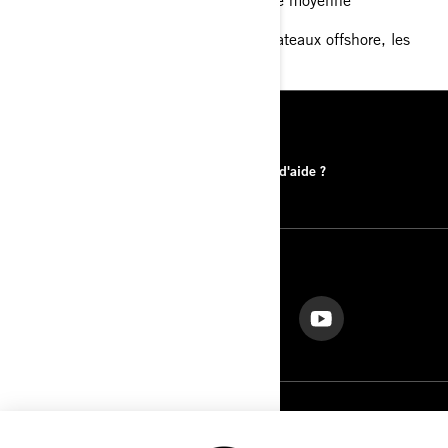
Utilisation recommandée pour les bateaux offshore, les
grands runabouts et les pontons
RESSOURCES
Trouver un concessionnaire
Besoin d'aide ?
NOUS SUIVRE