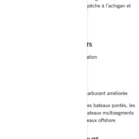
de verre seulement), les bateaux de pêche à l’achigan et
les runabouts sport
CYCLONE™ TBX™
BATEAUX OFFSHORE ET RUNABOUTS
V6 – Rotation standard et contre-rotation
Hélice à performance accrue
Déjaugeage à très bas régime
Vibrations réduites et économie de carburant améliorée
Recommandée pour les runabouts, les bateaux pontés, les
bateaux de baie et à fond plat, les bateaux multisegments
(en aluminium seulement) et les bateaux offshore
SSP TBX