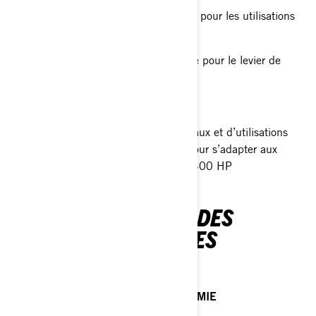
Haute efficacité en croisière comme pour les utilisations
générales
Contrôle supérieur du bateau, idéale pour le levier de
commande iDock
Évents à ouverture ajustable – VVP
Recommandée pour tout type de bateaux et d’utilisations
Vaste choix de tailles et de rotations pour s’adapter aux
moteurs Evinrude G2 de 115 H.O. à 300 HP
CARACTÉRISTIQUES DES
DIFFÉRENTES HÉLICES
ALUMINUM
UTILISATION GÉNÉRALE ET ÉCONOMIE