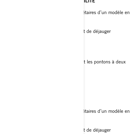
UTILISATION GÉNÉRALE ET DURABILITÉ
Mise à niveau idéale pour les propriétaires d’un modèle en
aluminium
Hélice tripale polyvalente permettant de déjauger
rapidement
Pales courbes
Recommandée pour les runabouts et les pontons à deux
quilles
HYDRUS™
PONTOONS
Mise à niveau idéale pour les propriétaires d’un modèle en
aluminium
Hélice tripale polyvalente permettant de déjauger