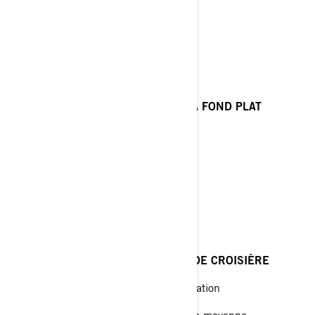
rapidement
Pales courbes
ROGUE™
PETITS RUNABOUTS ET BATEAUX À FOND PLAT
Meilleure élévation de la poupe
Déjaugeage à très bas régime
Fini très lustré
REBEL® TBX™
BATEAUX OFFSHORE ET BATEAUX DE CROISIÈRE
V6 – Rotation standard et contre-rotation
Conçue pour une vitesse de croisière moyenne