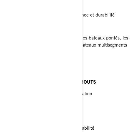
Excellent rapport qualité-prix
Moulage de précision offrant résistance et durabilité
Pales courbes
Recommandée pour les runabouts, les bateaux pontés, les
bateaux de baie et à fond plat, les bateaux multisegments
et les pontons à deux quilles
VIPER™ TBX™
BATEAUX DE PLAISANCE ET RUNABOUTS
V6 – Rotation standard et contre-rotation
V4 – Rotation standard
Modèle tripale polyvalent
Équilibre parfait entre vitesse et durabilité