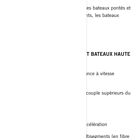
Recommandée pour les runabouts, les bateaux pontés et
à fond plat, les bateaux multisegments, les bateaux
offshore et les pontons
RAKER® H.O.
BATEAUX DE PÊCHE À L’ACHIGAN ET BATEAUX HAUTE
PERFORMANCE
La référence en matière de performance à vitesse
maximale
Maximisation de la puissance et du couple supérieurs du
moteur Evinrude E TEC G2
Meilleure élévation de la proue
Moyeu ventilé pour une meilleure accélération
Recommandée pour les bateaux multisegments (en fibre